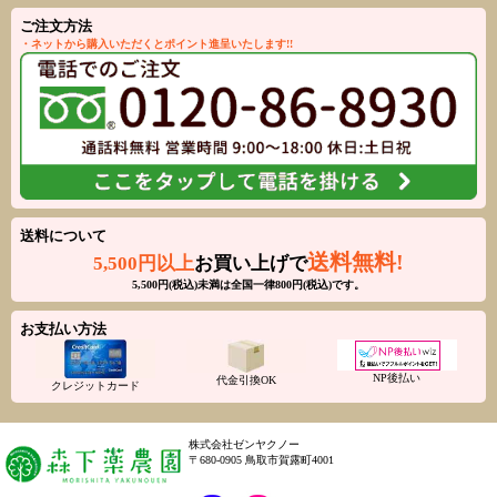
ご注文方法
・ネットから購入いただくとポイント進呈いたします!!
送料について
送料無料!
5,500円以上
お買い上げで
5,500円(税込)未満は全国一律800円(税込)です。
お支払い方法
NP後払い
代金引換OK
クレジットカード
株式会社ゼンヤクノー
〒680-0905 鳥取市賀露町4001