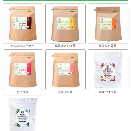
たんぽぽコーヒー
鳥取はとむぎ茶
鳥取なた豆茶
ほそ美茶
ぽかぽか茶
国産ごぼう茶