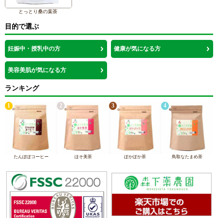
とっとり桑の葉茶
目的で選ぶ
妊娠中・授乳中の方
健康が気になる方
美容美肌が気になる方
ランキング
1
2
3
4
たんぽぽコーヒー
ほそ美茶
ぽかぽか茶
鳥取なたまめ茶